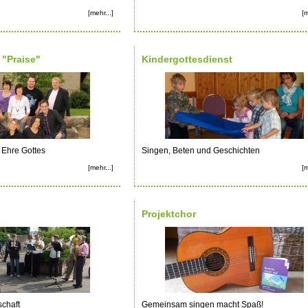
[mehr...]
[m
"Praise"
Kindergottesdienst
 Ehre Gottes
Singen, Beten und Geschichten
[mehr...]
[m
Projektchor
chaft
Gemeinsam singen macht Spaß!