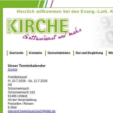
Herzlich willkommen bei den Evang.-Luth
Startseite
Kontakte
Gemeindeleben
Rat und Begleitung
Wi
Unser Terminkalender
Zurück
Fishlifefreizeit
Fr, 10.7.2026 - So, 12.7.2026
Ort
Schornweisach
Schornweisach 162
91486 Uhlfeld
Art der Veranstaltung
Freizeiten / Reisen
E-Mail
pfarramt.hagenbuechach@elkb.de