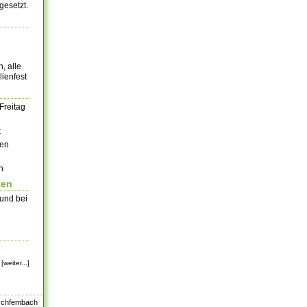
gesetzt.
, alle
ienfest
Freitag
t
gen
h
ten
 und bei
[weiter...]
irchfembach