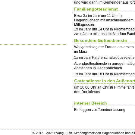
und wird dann im Gemeindehaus fort
Familiengottesdienst
Etwa 3x im Jahr um 11 Uhr in
Hagenbüchach mit anschließendem
Mittagessen.
1x im Jahr um 14 Uhr in Kirchfembach
zwei Jahre mit anschließendem Famil
Besondere Gottesdienste
Weltgebetstag der Frauen am ersten 
im März
1x im Jahr Partnerschaftsgottesdiens
Abendgottesdienste in unregelmäßi
Abständen in Hagenbüchach
1x im Jahr um 18 Uhr in Kirchfembac
Gottesdienst in den Außenor
um 10.00 Uhr an Christi Himmelfahrt
den Dorfkärwas
interner Bereich
Einloggen zur Terminerfassung
© 2012 - 2026 Evang.-Luth. Kirchengemeinden Hagenbüchach und K