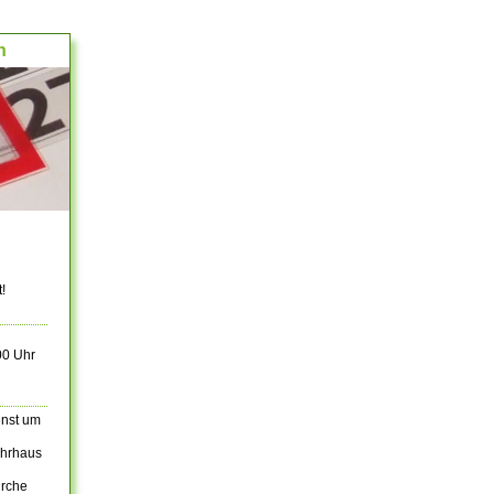
h
t!
00 Uhr
enst um
ehrhaus
irche