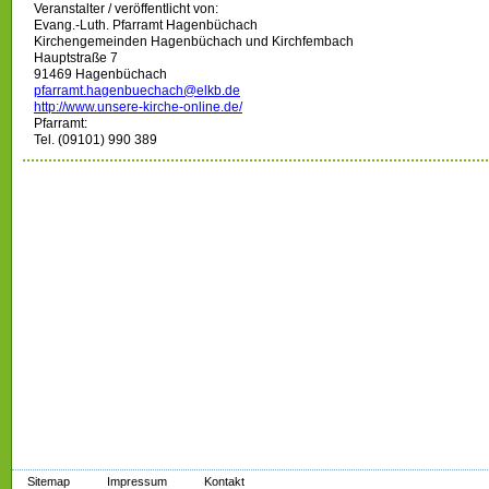
Veranstalter / veröffentlicht von:
Evang.-Luth. Pfarramt Hagenbüchach
Kirchengemeinden Hagenbüchach und Kirchfembach
Hauptstraße 7
91469 Hagenbüchach
pfarramt.hagenbuechach@elkb.de
http://www.unsere-kirche-online.de/
Pfarramt:
Tel. (09101) 990 389
Sitemap
Impressum
Kontakt