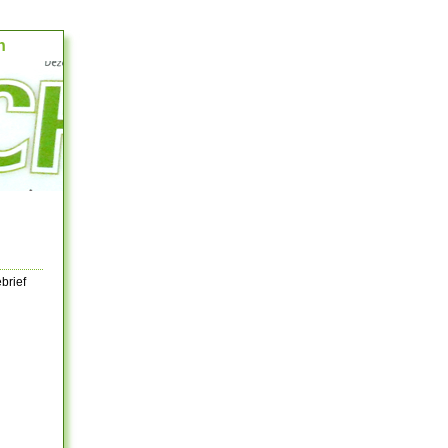
h
brief