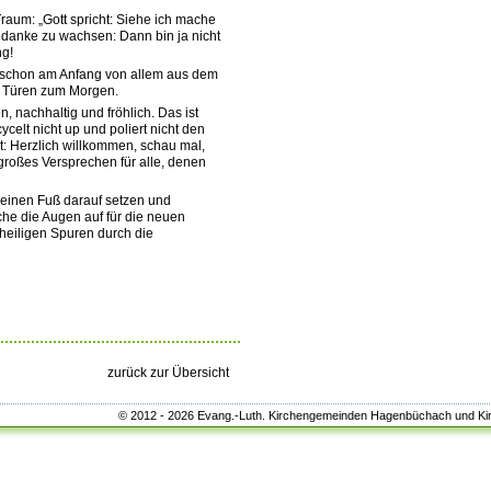
aum: „Gott spricht: Siehe ich mache
 Gedanke zu wachsen: Dann bin ja nicht
ng!
ie schon am Anfang von allem aus dem
ie Türen zum Morgen.
nachhaltig und fröhlich. Das ist
celt nicht up und poliert nicht den
gt: Herzlich willkommen, schau mal,
 großes Versprechen für alle, denen
meinen Fuß darauf setzen und
he die Augen auf für die neuen
 heiligen Spuren durch die
zurück zur Übersicht
© 2012 - 2026 Evang.-Luth. Kirchengemeinden Hagenbüchach und K