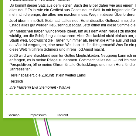
Da kommt dieser Satz aus dem letzten Buch der Bibel daher wie aus einem Tr
alles neu!“ Es ist wie ein Gedicht aus Gottes neuer Welt. In mir beginnt ein
mehr ich diejenige, die alles neu machen muss. Weg mit dieser Überforderu
Jetzt übernimmt Gott. Gott macht alles neu. Es ist dieselbe Gottesstimme, d
Chaos alles gut werden ließ, sehr gut sogar. Jetzt öffnet mir diese Stimme d
Wir Menschen haben wundervolle Ideen, um aus dem Alten Neues zu machen, 
wichtig, um die Schöpfung zu bewahren. Aber Gott lackiert nicht einfach um, cy
Staub weg. Gott wischt die Tränen für immer ab, breitet die Arme aus und sa
das Alte ist vergangen, eine neue Welt hab ich für dich gemacht! Was für ein
diese Welt mit ihrem Schmerz und ihrem Tod Angst macht.
2026 wird wie Brachland sein für Gottes Möglichkeiten. Neugierig kann ich 
anfangen, es in meine Pflege zu nehmen. Gott macht alles neu – und ich mac
Perspektiven, öffne meine Ohren für alle Gottesklänge und mein Herz für die
Jahreszeiten.
Hereinspaziert, die Zukunft ist ein weites Land!
Herzlich
Ihre Pfarrerin Eva Siemoneit - Wanke
Sitemap
Impressum
Kontakt