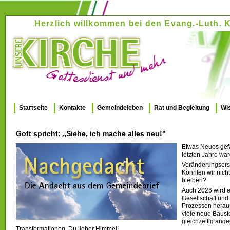
Herzlich willkommen bei den Evang.-Luth
Startseite
Kontakte
Gemeindeleben
Rat und Begleitung
Wi
Gott spricht: „Siehe, ich mache alles neu!"
Etwas Neues gefä
letzten Jahre war
Veränderungsersc
Könnten wir nicht
bleiben?
Auch 2026 wird e
Gesellschaft und
Prozessen herausf
viele neue Bauste
gleichzeitig ang
Transformationen. Du lieber Himmel!